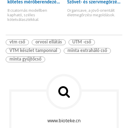
kötetes mérőberendezés
Szövet- és szervmegőrzési
mikropipetta
folyadék
8 csatornás modellben 
Organsave, a jövő-orientált 
kapható, széles 
életmegőrzési megoldások.
kötetválasztékkal.
vtm cső
orvosi ellátás
UTM -cső
VTM készlet tamponnal
minta extraháló cső
minta gyűjtőcső
www.bioteke.cn