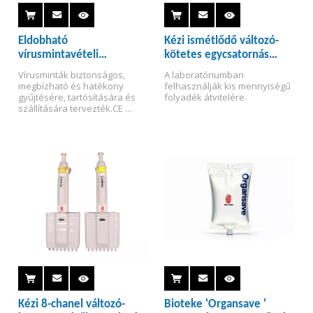
Eldobható
Kézi ismétlődő változó-
vírusmintavételi
kötetes egycsatornás
tamponkészletek
mikropipettor
Vírusminták biztonságos, 
A laboratóriumban 
megbízható és hatékony 
felhasználják kis mennyiségű 
gyűjtésére, tartósítására és 
folyadék átvitelére.
szállítására tervezték.
CE 
tanúsítvánnyal rendelkezik az 
EU piacára és FDA 510(k) 
engedéllyel az Egyesült 
Államok piacára.
Kézi 8-chanel változó-
Bioteke 'Organsave '