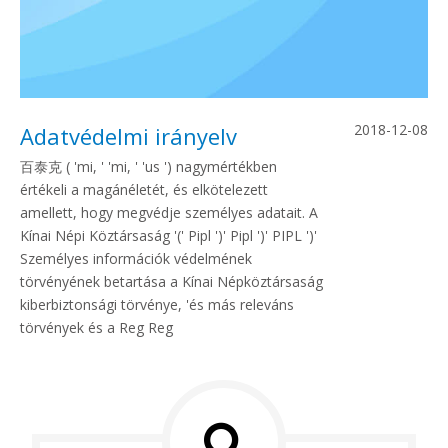
2018-12-08
Adatvédelmi irányelv
百泰克 ( 'mi, ' 'mi, ' 'us ') nagymértékben
értékeli a magánéletét, és elkötelezett
amellett, hogy megvédje személyes adatait. A
Kínai Népi Köztársaság '(' Pipl ')' Pipl ')' PIPL ')'
Személyes információk védelmének
törvényének betartása a Kínai Népköztársaság
kiberbiztonsági törvénye, 'és más releváns
törvények és a Reg Reg