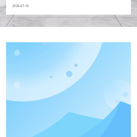
lépéssel tovább megyünk: szembesülünk azzal,
2026-05-27