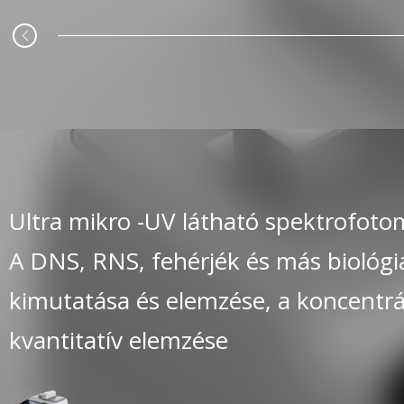
Ultra mikro -UV látható spektrofoto
A DNS, RNS, fehérjék és más biológi
kimutatása és elemzése, a koncent
kvantitatív elemzése