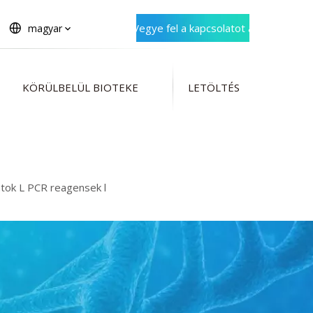
Vegye fel a kapcsolatot a
magyar
Bioteke -vel
KÖRÜLBELÜL BIOTEKE
LETÖLTÉS
atok L PCR reagensek l