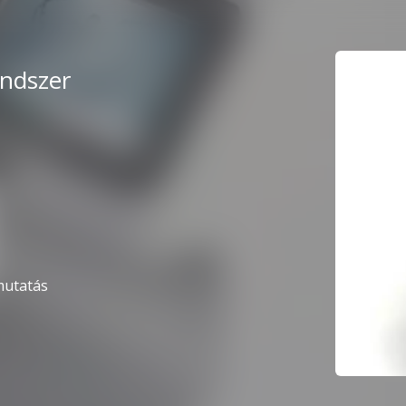
endszer
mutatás