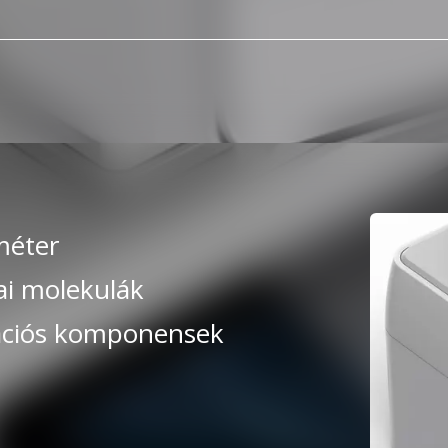
méter
ai molekulák
rációs komponensek