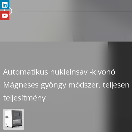
Automatikus nukleinsav -kivonó
Mágneses gyöngy módszer, teljesen 
teljesítmény