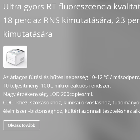
Ultra gyors RT fluoreszcencia kvalita
18 perc az RNS kimutatására, 23 pe
kimutatására
Az átlagos fűtési és hűtési sebesség 10-12 ℃ / másodperc.
10 teljesítmény, 10UL mikroreakciós rendszer.
Nagy érzékenység, LOD 200copies/ml.
CDC -khez, szokásokhoz, klinikai orvosláshoz, tudomány
élelmiszer -biztonsághoz, kültéri azonnali teszteléshez al
Olvass tovább