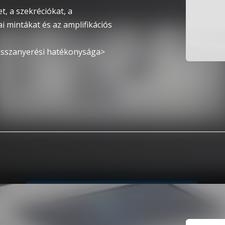
et, a szekréciókat, a
ai mintákat és az amplifikációs
isszanyerési hatékonysága>