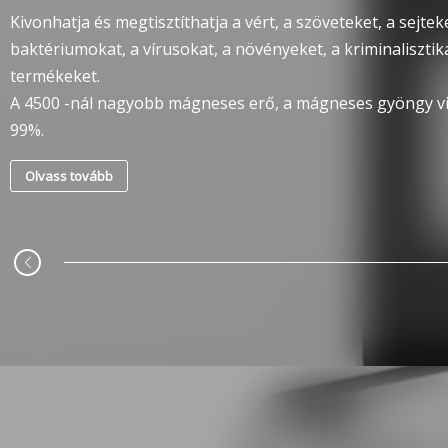
Kivonhatja és megtisztíthatja a vért, a szöveteket, a sejtek
baktériumokat, a vírusokat, a növényeket, a kriminalisztik
termékeket.
A 4500 -nál nagyobb mágneses erő, a mágneses gyöngy v
99%.
Olvass tovább