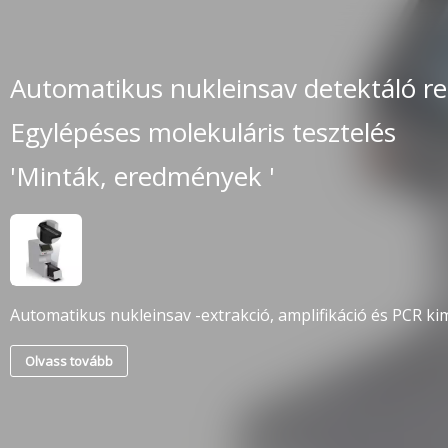
Automatikus nukleinsav detektáló r
Egylépéses molekuláris tesztelés
'Minták, eredmények '
Automatikus nukleinsav -extrakció, amplifikáció és PCR ki
Olvass tovább