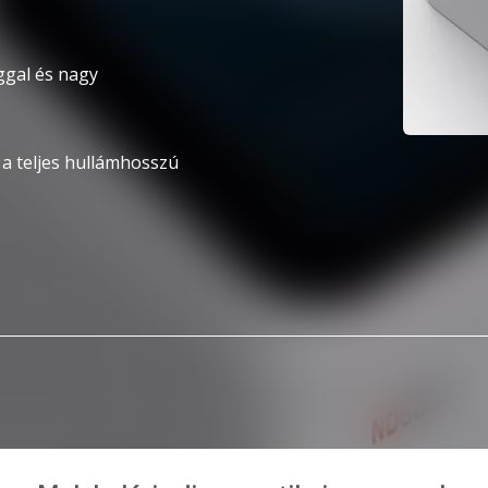
ggal és nagy
s a teljes hullámhosszú