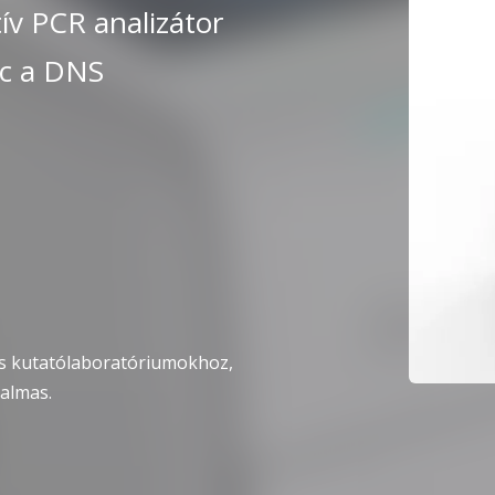
tív PCR analizátor
rc a DNS
os kutatólaboratóriumokhoz,
kalmas.