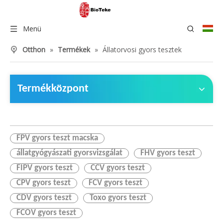
Menü
Otthon
»
Termékek
»
Állatorvosi gyors tesztek
Termékközpont
FPV gyors teszt macska
állatgyógyászati ​​gyorsvizsgálat
FHV gyors teszt
FIPV gyors teszt
CCV gyors teszt
CPV gyors teszt
FCV gyors teszt
CDV gyors teszt
Toxo gyors teszt
FCOV gyors teszt